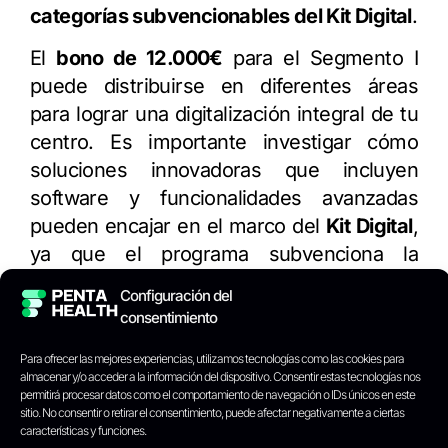
categorías subvencionables del Kit Digital
.
El
bono de 12.000€
para el Segmento I
puede distribuirse en diferentes áreas
para lograr una digitalización integral de tu
centro. Es importante investigar cómo
soluciones innovadoras que incluyen
software y funcionalidades avanzadas
pueden encajar en el marco del
Kit Digital
,
ya que el programa subvenciona la
adopción de
soluciones digitales
, no
Configuración del
directamente el hardware aislado.
consentimiento
Pasos clave para la
Para ofrecer las mejores experiencias, utilizamos tecnologías como las cookies para
almacenar y/o acceder a la información del dispositivo. Consentir estas tecnologías nos
digitalización de tu centro con
permitirá procesar datos como el comportamiento de navegación o IDs únicos en este
sitio. No consentir o retirar el consentimiento, puede afectar negativamente a ciertas
el Kit Digital:
características y funciones.