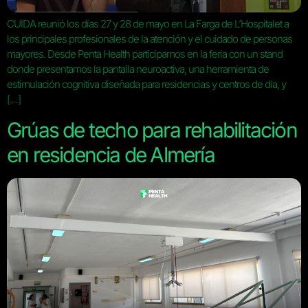
CUIDA reunió los días 27 y 28 de mayo en La Farga de L’Hospitalet a
los principales profesionales de la atención y el cuidado de personas
mayores. Desde Penta Health participamos en la feria con un stand
donde presentamos la pantalla neuroactiva, una herramienta de
estimulación cognitiva diseñada para residencias y centros de día, y
[…]
Grúas de techo para rehabilitación
en residencia de Almería